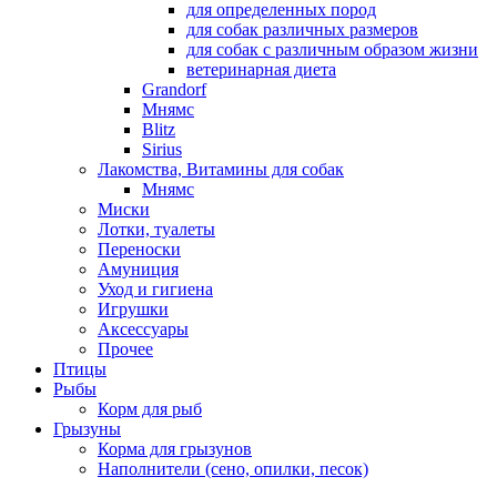
для определенных пород
для собак различных размеров
для собак с различным образом жизни
ветеринарная диета
Grandorf
Мнямс
Blitz
Sirius
Лакомства, Витамины для собак
Мнямс
Миски
Лотки, туалеты
Переноски
Амуниция
Уход и гигиена
Игрушки
Аксессуары
Прочее
Птицы
Рыбы
Корм для рыб
Грызуны
Корма для грызунов
Наполнители (сено, опилки, песок)