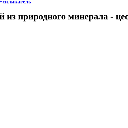
т+силикагель
из природного минерала - цео