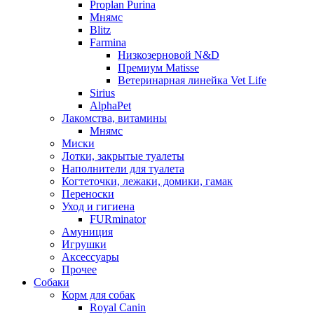
Proplan Purina
Мнямс
Blitz
Farmina
Низкозерновой N&D
Премиум Matisse
Ветеринарная линейка Vet Life
Sirius
AlphaPet
Лакомства, витамины
Мнямс
Миски
Лотки, закрытые туалеты
Наполнители для туалета
Когтеточки, лежаки, домики, гамак
Переноски
Уход и гигиена
FURminator
Амуниция
Игрушки
Аксессуары
Прочее
Собаки
Корм для собак
Royal Canin