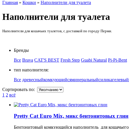
Главная
»
Кошки
»
Наполнители для туалета
Наполнители для туалета
Наполнители для кошачьих туалетов, с доставкой по городу Перми.
Бренды
Все
Brava
CAT'S BEST
Fresh Step
Guabi Natural
Pi-Pi-Bent
тип наполнителя:
Все
древесный
комкующийся
минеральный
силикагелевый
Сортировать по:
1
2
всё
Pretty Cat Euro Mix, микс бентонитовых глин
Бентонитовый комкующийся наполнитель для кошачьего т