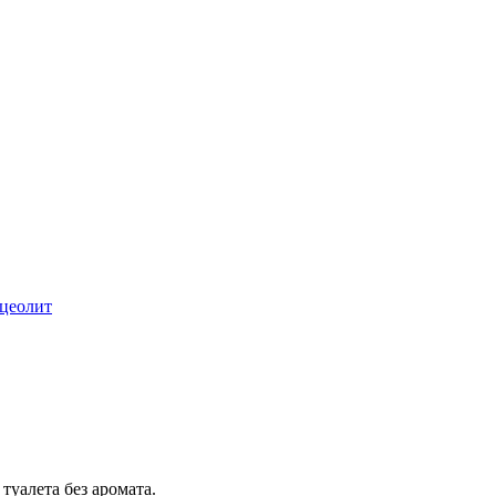
цеолит
уалета без аромата.