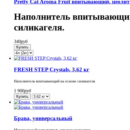
Pretty Cat Aroma Fruit впитывающий, цеоли
Наполнитель впитывающий 
силикагеля.
340
руб
FRESH STEP Crystals, 3,62 кг
Наполнитель впитывающий на основе силикагеля.
1 900
руб
Брава, универсальный
Минеральный наполнитель для всех возрастов